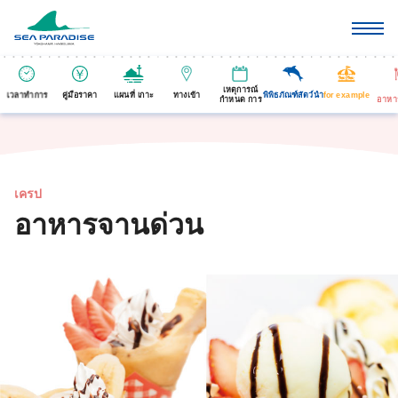
เหตุการณ์
เวลาทำการ
คู่มือราคา
แผนที่ เกาะ
ทางเข้า
พิพิธภัณฑ์สัตว์นำ
for example
กำหนด การ
อาหา
เครป
อาหารจานด่วน