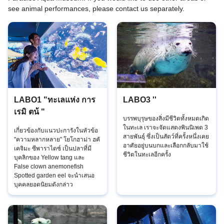
see animal performances, please contact us separately.
LABO1 "ทะเลแห่ง การ
LABO3 ''
เรมิ ตน้ "
บรรพบุรุษของสิ่งมีชีวิตทั้งหมดเกิด
ในทะเล เราจะจัดแสดงพินนิเพด 3
เกี่ยวข้องกับแนวปะการังในหัวข้อ
สายพันธุ์ ซึ่งเป็นสัตว์ที่ครั้งหนึ่งเคย
"ความหลากหลาย" โยโกฮาม่า ฮคั
อาศัยอยู่บนบกและเลือกกลับมาใช้
เคจิมะ ซีพาราไดซ์ เป็นปลาที่มี
ชีวิตในทะเลอีกครั้ง
บุคลิกของ Yellow tang และ
False clown anemonefish
Spotted garden eel จะนำเสนอ
บุคคลยอดนิยมดังกล่าว