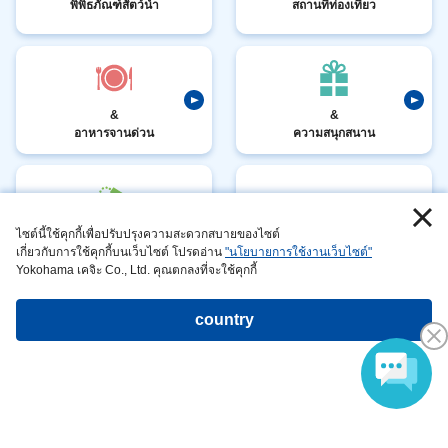
พิพิธภัณฑ์สัตว์นำ
สถานที่ท่องเที่ยว
&
&
อาหารจานด่วน
ความสนุกสนาน
ไซต์นี้ใช้คุกกี้เพื่อปรับปรุงความสะดวกสบายของไซต์
โรงแรา
What is it?
เกี่ยวกับการใช้คุกกี้บนเว็บไซต์ โปรดอ่าน
"นโยบายการใช้งานเว็บไซต์"
Yokohama เคจิะ Co., Ltd. คุณตกลงที่จะใช้คุกกี้
country
ข้อมลบริษัท อาชีพ
​ ​
นโยบาย
ความเป็นส่วนตัว
​ ​
ข้อมอล กา
วกับไซต์
จัดการสัตวนี่ย
​ ​
นี้