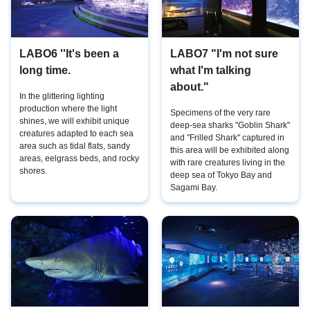
LABO6 ''It's been a
LABO7 "I'm not sure
long time.
what I'm talking
about."
In the glittering lighting
production where the light
Specimens of the very rare
shines, we will exhibit unique
deep-sea sharks "Goblin Shark"
creatures adapted to each sea
and "Frilled Shark" captured in
area such as tidal flats, sandy
this area will be exhibited along
areas, eelgrass beds, and rocky
with rare creatures living in the
shores.
deep sea of Tokyo Bay and
Sagami Bay.