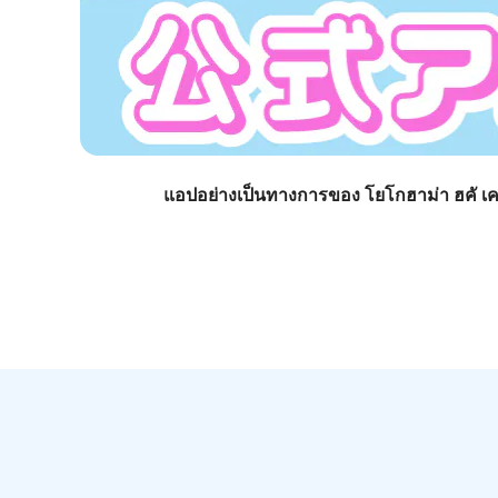
แอปอย่างเป็นทางการของ โยโกฮาม่า ฮคั เคจิ