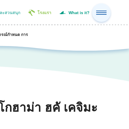
และสวนสนุก
โรงแรา
What is it?
ารณ์
กำหนด การ
กฮาม่า ฮคั เคจิมะ