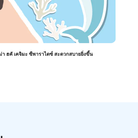
า ฮคั เคจิมะ ซีพาราไดซ์ สะดวกสบายยิ่งขึ้น