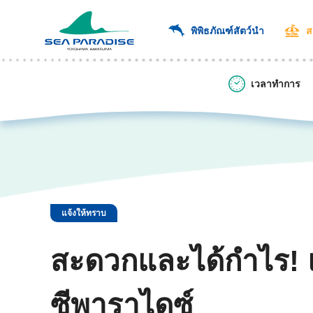
พิพิธภัณฑ์สัตว์นำ
ส
เวลาทำการ
แจ้งให้ทราบ
สะดวกและได้กำไร! แ
ซีพาราไดซ์