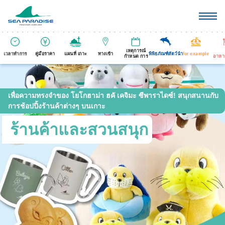
เหตุการณ์
เวลาทำการ
คู่มือราคา
แผนที่ เกาะ
ทางเข้า
พิพิธภัณฑ์สัตว์นำ
for example
กำหนด การ
อาหา
เพื่อความทรงจำของ โยโกฮาม่า ฮคั เคจิมะ ซีพาราไดซ์! สนุกสนานกับ
การช้อปปิ้งร้านค้าต่างๆ บนเกาะ
ร้านค้าและสวนสนุก
​ ​