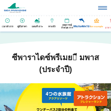
เหตุการณ์
เวลาทำการ
คู่มือราคา
แผนที่ เกาะ
ทางเข้า
พิพิธภัณฑ์สัตว์นำ
for example
กำหนด การ
อาหา
ซีพาราไดซ์พรีเมย􀑷ี มพาส
(ประจำปี)