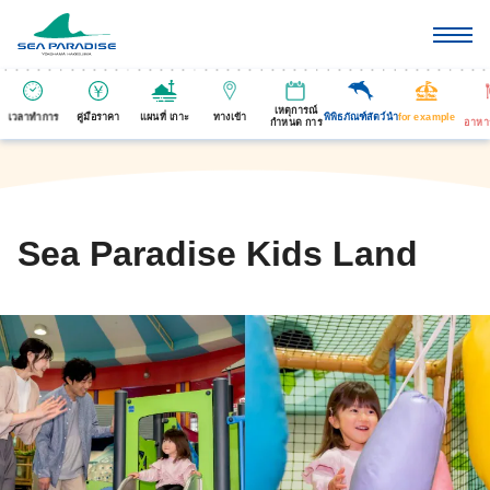
เหตุการณ์
เวลาทำการ
คู่มือราคา
แผนที่ เกาะ
ทางเข้า
พิพิธภัณฑ์สัตว์นำ
for example
กำหนด การ
อาหา
Sea Paradise Kids Land