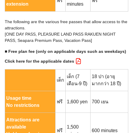
ฟรี
ฟรี
extension
minutes
The following are the various free passes that allow access to the
attractions.
[ONE DAY PASS, PLEASURE LAND PASS RAKUEN NIGHT
PASS, Seapara Premium Pass, Vacation Pass]
■ Free plan fee (only on applicable days such as weekdays)
Click here for the applicable dates
เด็ก (7
18 ปา (อายุ
เด็ก
เดือน-9 ปี)
มากกว่า 18 ปี)
Usage time
ฟรี
1,600 yen
700 เยน
No restrictions
Attractions are
available
1,500
ฟรี
600 minutes