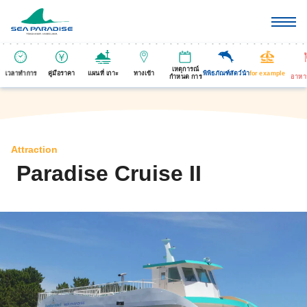
เหตุการณ์
เวลาทำการ
คู่มือราคา
แผนที่ เกาะ
ทางเข้า
พิพิธภัณฑ์สัตว์นำ
for example
กำหนด การ
อาหา
Attraction
Paradise Cruise II
​ ​