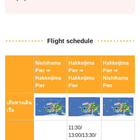
Flight schedule
Nishihama
Hakkeijima
Hakkeijima
Pier ⇒
Pier ⇒
Pier ⇒
Hakkeijima
Hakkeijima
Nishihama
Pier
Pier
Pier
เส้นทางเดิน
เรือ
11:30/
13:00/13:30/