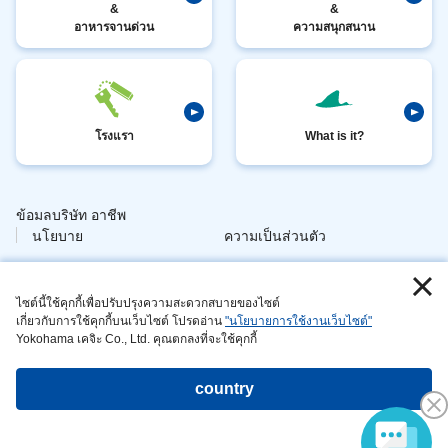
&
&
อาหารจานด่วน
ความสนุกสนาน
โรงแรา
What is it?
ข้อมลบริษัท อาชีพ
​ ​
นโยบาย
ความเป็นส่วนตัว
​ ​
ข้อมอล กา
วกับไซต์
จัดการสัตวนี่ย
ไซต์นี้ใช้คุกกี้เพื่อปรับปรุงความสะดวกสบายของไซต์
เกี่ยวกับการใช้คุกกี้บนเว็บไซต์ โปรดอ่าน
"นโยบายการใช้งานเว็บไซต์"
​ ​
นี้
Yokohama เคจิะ Co., Ltd. คุณตกลงที่จะใช้คุกกี้
ความยั่งยืน การดำเนินการ
country
ลิขสิทธิ์©Yokohama Hakkeijima Seaparadise