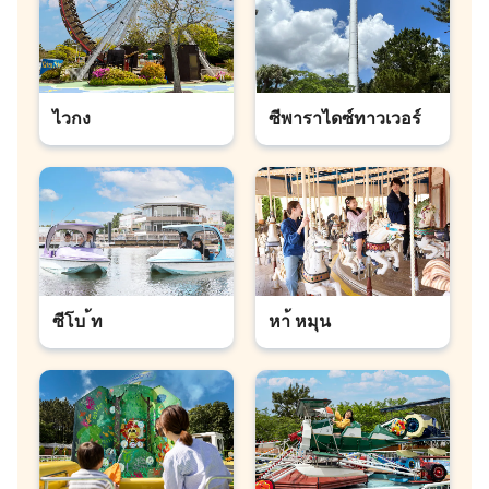
ไวกง
ซีพาราไดซ์ทาวเวอร์
ซีโบ ้ท
หา้ หมุน