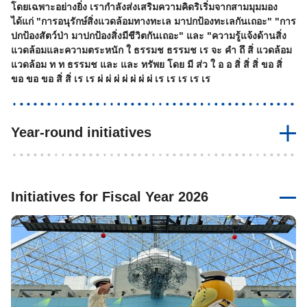
โดยเฉพาะอย่างยิ่ง เรากำลังส่งเสริมความคิดริเริ่มจากสามมุมมอง
ได้แก่ "การอนุรักษ์สิ่งแวดล้อมทางทะเล มาปกป้องทะเลกันเถอะ" "การ
ปกป้องสัตว์ป่า มาปกป้องสิ่งมีชีวิตกันเถอะ" และ "ความรู้แจ้งด้านสิ่ง
แวดล้อมและความตระหนัก ใ ธรรมช ธรรมช เร จะ คำ ถึ สิ่ แวดล้อม
แวดล้อม ท ท ธรรมช และ และ ทรัพย โดย มี ส่ว ใ อ อ สิ่ สิ่ สิ่ ขอ สิ่
ขอ ขอ ขอ สิ่ สิ่ เร เร ผ่ ผ่ ผ่ ผ่ ผ่ ผ่ ผ่ เร เร เร เร เร
Year-round initiatives
Initiatives for Fiscal Year 2026