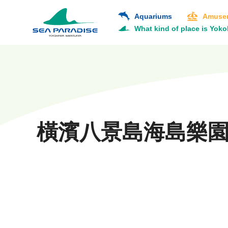
Aquariums
Amusem
What kind of place is Yok
橫濱八景島海島樂