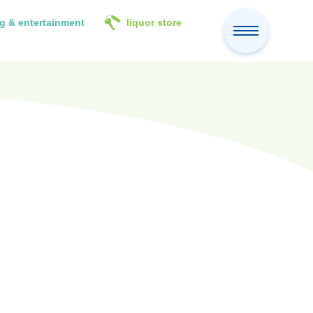
g & entertainment
liquor store