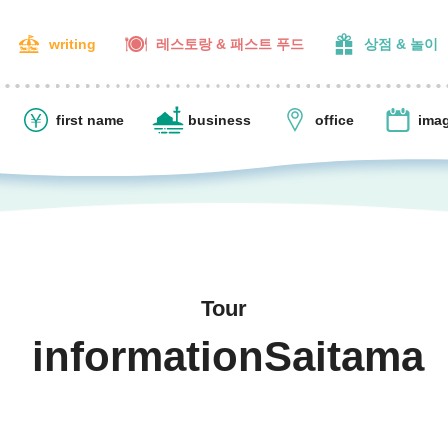
writing
레스토랑 & 패스트 푸드
상점 & 놀이
first name
business
office
ima
Tour
informationSaitama
​ ​