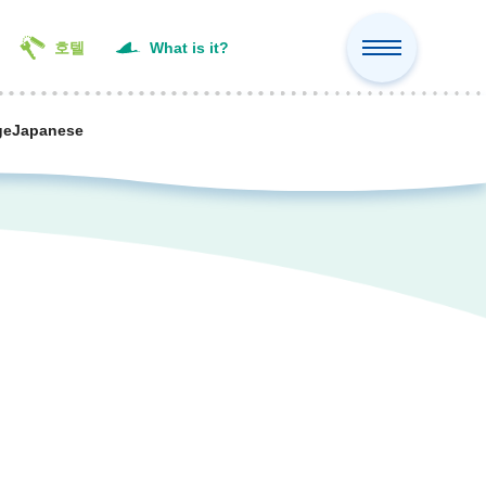
호텔
What is it?
ge
Japanese