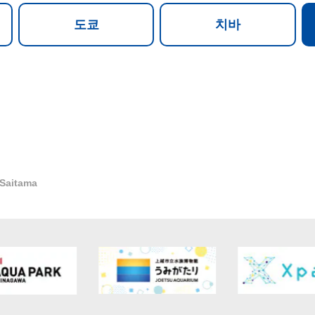
도쿄
치바
 Saitama