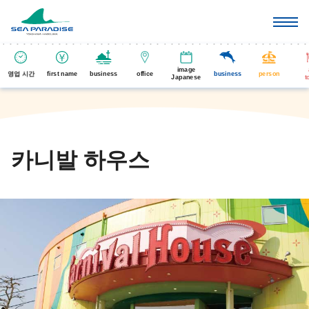
image
영업 시간
first name
business
office
business
person
Japanese
t
카니발 하우스