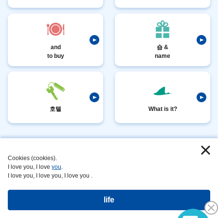
and
숍 &
to buy
name
호텔
What is it?
I
​ ​
love
​ ​
Cookies (cookies).
I love you, I love
you
.
you
_
I love you, I love you, I love you .
_
_
life