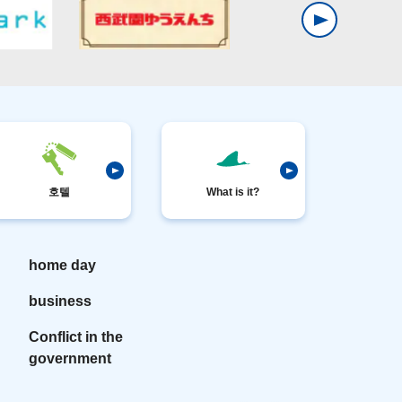
호텔
What is it?
home day
business
Conflict in the
government