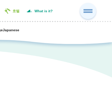
호텔
What is it?
ge
Japanese