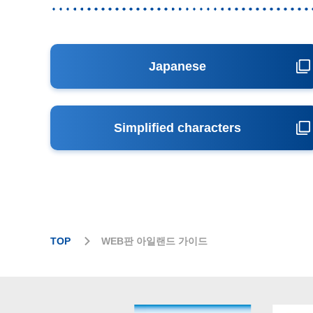
Japanese
Simplified characters
TOP
WEB판 아일랜드 가이드